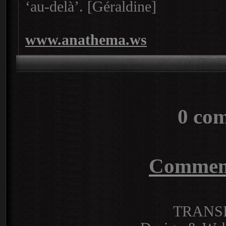
‘au-delà’. [Géraldine]
www.anathema.ws
0 co
Commente
TRANS