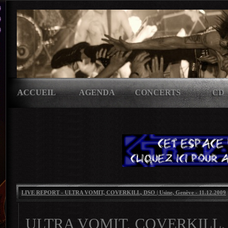
ACCUEIL
AGENDA
CONCERTS
CD
LIVE REPORT - ULTRA VOMIT, COVERKILL, DSO | Usine, Genève - 11.12.2009
ULTRA VOMIT, COVERKILL, D