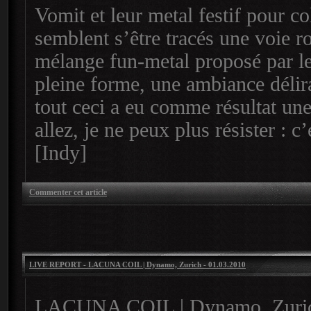
Vomit et leur metal festif pour c
semblent s’être tracés une voie ro
mélange fun-metal proposé par l
pleine forme, une ambiance délira
tout ceci a eu comme résultat une
allez, je ne peux plus résister : 
[Indy]
Commenter cet article
LIVE REPORT - LACUNA COIL | Dynamo, Zurich - 01.03.2010
LACUNA COIL | Dynamo, Zuric